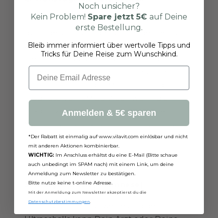
Noch unsicher?
Kein Problem!
Spare jetzt
5€
auf Deine
Ein Ultraschall der Eierstöcke wird
erste Bestellung.
durchgeführt, um das Vorhandensein von
Bleib immer informiert über wertvolle Tipps und
zahlreichen kleinen Eibläschen in den
Tricks für Deine Reise zum Wunschkind.
Eierstöcken zu überprüfen. Dies galt
Email
lange als ein charakteristisches, aber nicht
allein ausreichendes Merkmal für die
Diagnose von PMOS. Auch wenn die
Diagnose-Kriterien durch den neuen
Anmelden & 5€ sparen
Namen der Krankheit nicht mitverändert
worden sind, gilt das nicht-vorhanden sein
*Der Rabatt ist einmalig auf www.vilavit.com einlösbar und nicht
mit anderen Aktionen kombinierbar.
nicht als Grund kein PMOS zu
WICHTIG:
Im Anschluss erhältst du eine E-Mail (Bitte schaue
diagnostizieren.
auch unbedingt im SPAM nach) mit einem Link, um deine
Anmeldung zum Newsletter zu bestätigen.
Bitte nutze keine t-online Adresse.
3. Arztgespräch (Anamnese)
Mit der Anmeldung zum Newsletter akzeptierst du die
Datenschutzbestimmungen
.
Anhand deiner Blutwerte und des