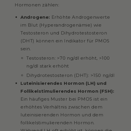
Hormonen zählen:
Androgene:
Erhöhte Androgenwerte
im Blut (Hyperandrogenämie) wie
Testosteron und Dihydrotestosteron
(DHT) können ein Indikator für PMOS
sein.
Testosteron: >70 ng/dl erhöht, >100
ng/dl stark erhöht
Dihydrotestosteron (DHT): >150 ng/dl
Luteinisierendes Hormon (LH) und
Follikelstimulierendes Hormon (FSH):
Ein häufiges Muster bei PMOS ist ein
erhöhtes Verhältnis zwischen dem
luteinisierenden Hormon und dem
follikelstimulierenden Hormon.
Während LH oft erhöht ist, können die