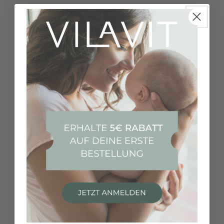
in der zweiten Zyklushälfte zu wenig
Progesteron (ein Gestagen) produziert.
Insulin:
Da viele Frauen mit PMOS eine
Insulinresistenz haben, kann auch der
Insulinspiegel erhöht sein. Ein erhöhter
Nüchtern-Insulinwert oder ein
gestörter Zuckerstoffwechsel können
auf eine Insulinresistenz hindeuten.
SHBG (Sexualhormon-bindendes
Globulin):
Bei PMOS sind die Spiegel
von SHBG oft zu niedrig. SHBG bindet
Testosteron und andere Androgene,
und niedrigere Werte können zu
höheren freien Androgenspiegeln im
Blut führen.
2. Transvaginaler Ultraschall