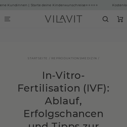
ingen
nnen | Starte deine Kinderwunschreise
⭐⭐⭐⭐⭐
Kostenloser Versand
Warenko
STARTSEITE
/
REPRODUKTIONSMEDIZIN
/
In-Vitro-
Fertilisation (IVF):
Ablauf,
Erfolgschancen
und Tipps zur