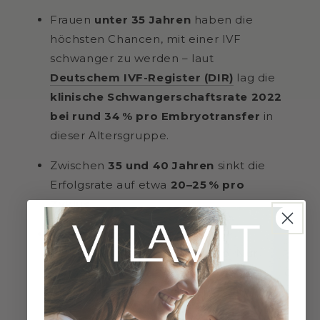
Frauen
unter 35 Jahren
haben die
höchsten Chancen, mit einer IVF
schwanger zu werden – laut
Deutschem IVF-Register (DIR)
lag die
klinische Schwangerschaftsrate 2022
bei rund 34 % pro Embryotransfer
in
dieser Altersgruppe.
Zwischen
35 und 40 Jahren
sinkt die
Erfolgsrate auf etwa
20–25 % pro
Zyklus
.
Ab
40 Jahren
nimmt die
Wahrscheinlichkeit deutlich ab: Nur
etwa
10–15 % der Behandlungen
führen zu einer Schwangerschaft.