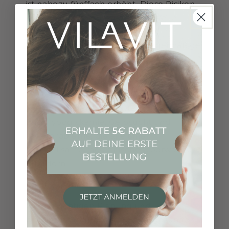
ist nahezu fünffach erhöht. Diese Risiken
können jedoch durch professionelle
Beratung, sorgfältige
Stoffwechseleinstellung und regelmäßige
Blutzuckerkontrollen erheblich
gemindert werden.
Weitere typische Komplikationen bei
Neugeborenen von Müttern mit Diabetes
sind Hypoglykämie, Gelbsucht und
Atemprobleme, die alle eine
aufmerksame medizinische Überwachung
erfordern.
Fazit
Mit der richtigen Planung und
Unterstützung kannst du eine gesunde