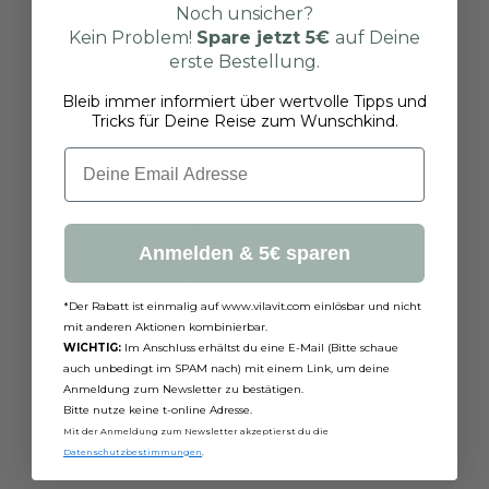
und erfolgreiche Schwangerschaft mit
Noch unsicher?
Kein Problem!
Spare jetzt
5€
auf Deine
Diabetes erreichen. Wichtig ist, dass du
erste Bestellung.
eng mit deinem Gesundheitsteam
zusammenarbeitest, auf eine
Bleib immer informiert über wertvolle Tipps und
Tricks für Deine Reise zum Wunschkind.
ausgewogene und nährstoffreiche
Ernährung und gesunden Lebensstil
Email
achtest.
Mit sorgfältiger Planung und
Anmelden & 5€ sparen
professioneller Unterstützung ist es
möglich, trotz Diabetes eine gesunde und
*Der Rabatt ist einmalig auf www.vilavit.com einlösbar und nicht
erfolgreiche Schwangerschaft zu erleben.
mit anderen Aktionen kombinierbar.
Es ist essenziell, dass du eng mit deinem
WICHTIG:
Im Anschluss erhältst du eine E-Mail (Bitte schaue
auch unbedingt im SPAM nach) mit einem Link, um deine
Gesundheitsteam kooperierst, um deine
Anmeldung zum Newsletter zu bestätigen.
medizinische Betreuung zu optimieren.
Bitte nutze keine t-online Adresse.
Mit der Anmeldung zum Newsletter akzeptierst du die
Achte zudem konsequent auf eine
Datenschutzbestimmungen
.
ausgewogene Ernährung – unterstützt