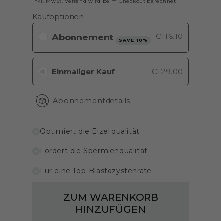
inkl. MwSt.
Versand
wird beim Checkout berechnet
Kaufoptionen
€116.10
SAVE 10%
Einmaliger Kauf
€129.00
Abonnementdetails
Optimiert die Eizellqualität
Fördert die Spermienqualität
Für eine Top-Blastozystenrate
ZUM WARENKORB
HINZUFÜGEN