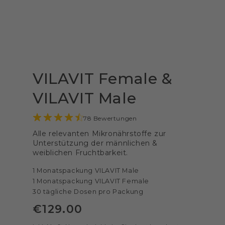
VILAVIT Female &
VILAVIT Male
78 Bewertungen
Alle relevanten Mikronährstoffe zur
Unterstützung der männlichen &
weiblichen Fruchtbarkeit.
1 Monatspackung VILAVIT Male
1 Monatspackung VILAVIT Female
30 tägliche Dosen pro Packung
€
129
.00
Regulärer
Preis