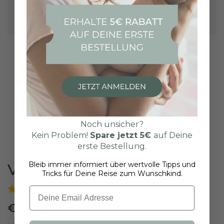
Noch unsicher?
Kein Problem!
Spare jetzt
5€
auf Deine
erste Bestellung.
Bleib immer informiert über wertvolle Tipps und
VILAVIT Female
Tricks für Deine Reise zum Wunschkind.
Email
165 Bewertungen
€
69
.00
Regulärer
Preis