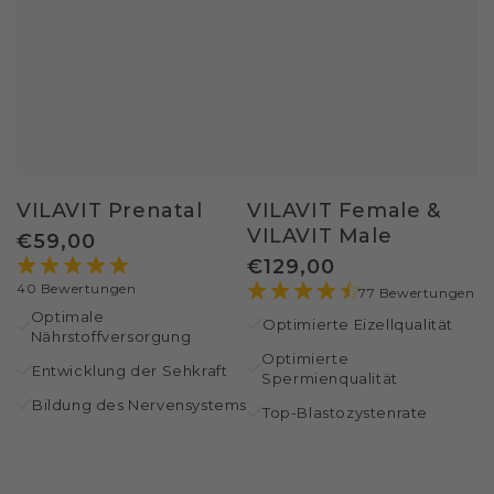
VILAVIT Prenatal
VILAVIT Female &
VILAVIT Male
Regulärer
€
59
,00
Regulärer
€
129
,00
Preis
40 Bewertungen
Preis
77 Bewertungen
Optimale
Optimierte Eizellqualität
Nährstoffversorgung
Optimierte
Entwicklung der Sehkraft
Spermienqualität
Bildung des Nervensystems
Top-Blastozystenrate