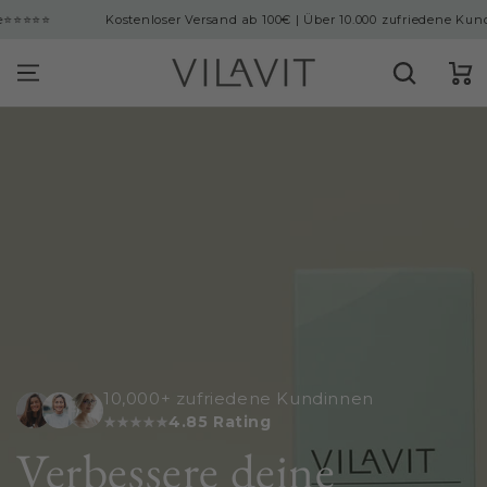
INHALT
Kostenloser Versand ab 100€ | Über 10.000 zufriedene Kundinnen | Start
PRINGEN
Warenko
10,000+ zufriedene Kundinnen
10,000+ zufriedene Kundinnen
10,000+ zufriedene Kundinnen
4.85 Rating
4.85 Rating
4.85 Rating
Erfülle deinen