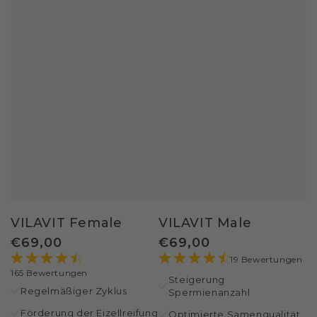
VILAVIT Male
VILAVIT Female
Regulärer
Regulärer
€
69
,00
€
69
,00
Preis
Preis
19 Bewertungen
165 Bewertungen
Steigerung
Regelmäßiger Zyklus
Spermienanzahl
Förderung der Eizellreifung
Optimierte Samenqualität