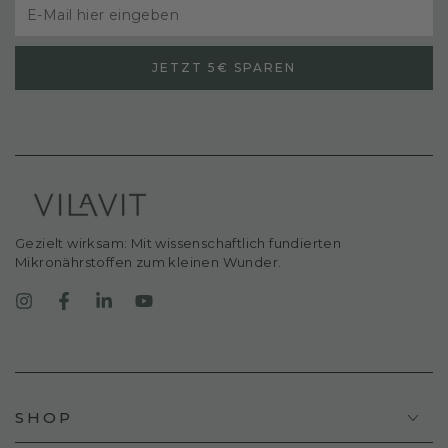
E-
Mail
JETZT 5€ SPAREN
hier
eingeben
Gezielt wirksam: Mit wissenschaftlich fundierten
Mikronährstoffen zum kleinen Wunder.
Instagram
Facebook
LinkedIn
YouTube
SHOP