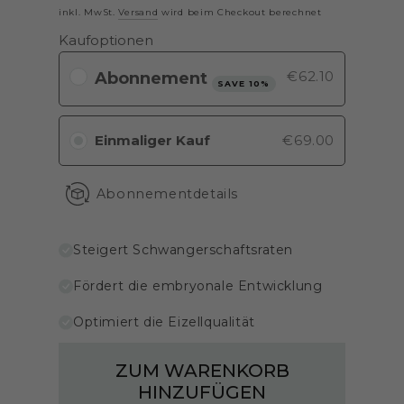
Preis
inkl. MwSt.
Versand
wird beim Checkout berechnet
Kaufoptionen
€62.10
SAVE 10%
Einmaliger Kauf
€69.00
Abonnementdetails
Steigert Schwangerschaftsraten
Fördert die embryonale Entwicklung
Optimiert die Eizellqualität
ZUM WARENKORB
HINZUFÜGEN