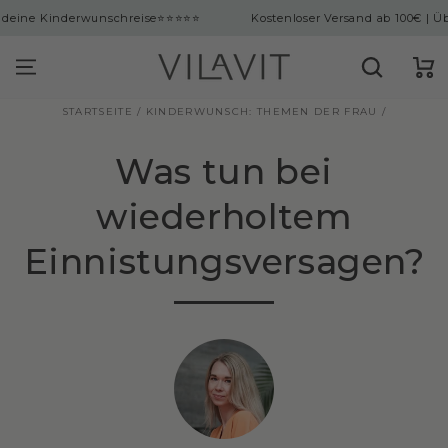
ingen
nderwunschreise
⭐⭐⭐⭐⭐
Kostenloser Versand ab 100€ | Über 10.000
Warenko
STARTSEITE
/
KINDERWUNSCH: THEMEN DER FRAU
/
Was tun bei
wiederholtem
Einnistungsversagen?