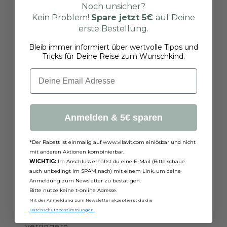
Eizelle sind entscheidend für die
Noch unsicher?
Kein Problem!
Spare jetzt
5€
auf Deine
Eizellqualität.
erste Bestellung.
Im natürlichen Stoffwechsel entstehen
Bleib immer informiert über wertvolle Tipps und
reaktive Sauerstoffmoleküle (ROS), die die
Tricks für Deine Reise zum Wunschkind.
Zellen und das Erbgut angreifen können.
Email
Zellen verfügen über Mechanismen zur
Neutralisierung dieser Moleküle, aber bei
erhöhtem ROS-Level kann die Zelle
Anmelden & 5€ sparen
überfordert sein – das ist oxidativer Stress.
Lebensstress erhöht besonders dieses
*Der Rabatt ist einmalig auf www.vilavit.com einlösbar und nicht
ROS-Niveau.
mit anderen Aktionen kombinierbar.
WICHTIG:
Im Anschluss erhältst du eine E-Mail (Bitte schaue
Eine hohe ROS-Konzentration kann die
auch unbedingt im SPAM nach) mit einem Link, um deine
Anmeldung zum Newsletter zu bestätigen.
Eizellqualität mindern, den
Bitte nutze keine t-online Adresse.
Alterungsprozess beeinflussen und die
Mit der Anmeldung zum Newsletter akzeptierst du die
Datenschutzbestimmungen
.
Befruchtungs- sowie Einnistungschancen
verringern.