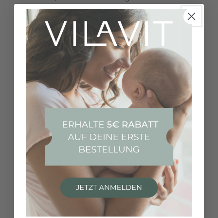
erhöhen.
Behandlung mit Heparin
Bei Frauen mit Gerinnungsstörungen wird
eine Behandlung mit Heparin empfohlen.
Dies wird meist bis in die 12.
Schwangerschaftswoche oder auch
während der gesamten Schwangerschaft
gespritzt.
Antioxidantien für die Eizellqualität
Eine gesunde Eizelle bildet das
Fundament für einen qualitativ
hochwertigen Embryo. Optimale
Bedingungen während des Heranreifens
des Follikels und der darin enthaltenen