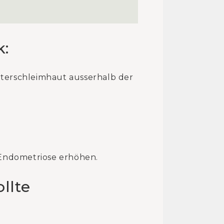
k:
tterschleimhaut ausserhalb der
.
Endometriose erhöhen.
llte