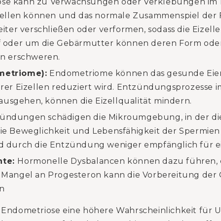
se kann zu Verwachsungen oder Verklebungen im B
tellen können und das normale Zusammenspiel der 
ter verschließen oder verformen, sodass die Eizelle
 oder um die Gebärmutter können deren Form oder
n erschweren.
metriome):
Endometriome können das gesunde Eie
rer Eizellen reduziert wird. Entzündungsprozesse 
 ausgehen, können die Eizellqualität mindern.
ndungen schädigen die Mikroumgebung, in der die 
e Beweglichkeit und Lebensfähigkeit der Spermien 
 durch die Entzündung weniger empfänglich für ei
hte:
Hormonelle Dysbalancen können dazu führen, 
Ein Mangel an Progesteron kann die Vorbereitung de
en
t Endometriose eine höhere Wahrscheinlichkeit für 