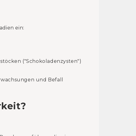
adien ein:
erstöcken ("Schokoladenzysten")
erwachsungen und Befall
rkeit?