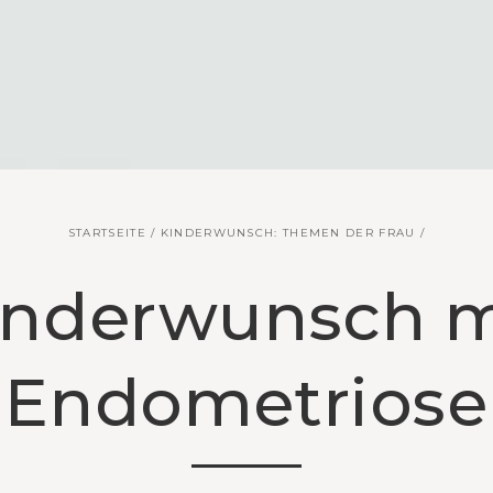
STARTSEITE
/
KINDERWUNSCH: THEMEN DER FRAU
/
inderwunsch m
Endometriose