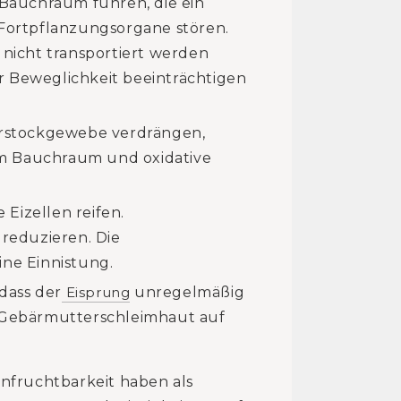
auchraum führen, die ein
Fortpflanzungsorgane stören.
 nicht transportiert werden
 Beweglichkeit beeinträchtigen
rstockgewebe verdrängen,
im Bauchraum und oxidative
Eizellen reifen.
reduzieren. Die
ne Einnistung.
dass der
Eisprung
unregelmäßig
r Gebärmutterschleimhaut auf
Unfruchtbarkeit haben als