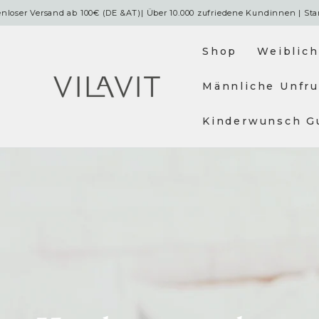
ingen
sand ab 100€ (DE &AT)| Über 10.000 zufriedene Kundinnen | Starte deine 
Shop
Weiblich
Männliche Unfru
Kinderwunsch G