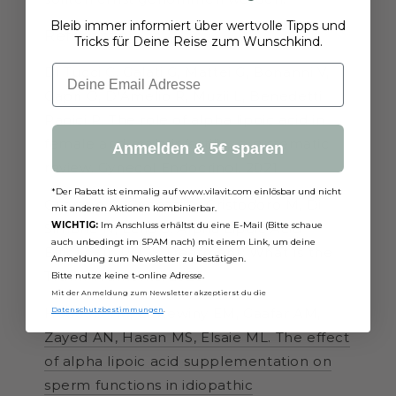
Bleib immer informiert über wertvolle Tipps und
Referenzen
Tricks für Deine Reise zum Wunschkind.
Email
Di Tucci C, Galati G, Mattei G, Bonanni V,
Capri O, D'Amelio R, Muzii L, Benedetti
Panici P. The role of alpha lipoic acid in
female and male infertility: a systematic
Anmelden & 5€ sparen
review. Gynecol Endocrinol. 2021
*Der Rabatt ist einmalig auf www.vilavit.com einlösbar und nicht
Guarano A, Capozzi A, Cristodoro M, Di
mit anderen Aktionen kombinierbar.
WICHTIG:
Im Anschluss erhältst du eine E-Mail (Bitte schaue
Simone N, Lello S. Alpha Lipoic Acid
auch unbedingt im SPAM nach) mit einem Link, um deine
Efficacy in PCOS Treatment: What Is the
Anmeldung zum Newsletter zu bestätigen.
Truth?
Nutrients. 2023
Bitte nutze keine t-online Adresse.
Mit der Anmeldung zum Newsletter akzeptierst du die
Datenschutzbestimmungen
.
Hodeeb YM, El-Rewiny EM, Gaafar AM,
Zayed AN, Hasan MS, Elsaie ML. The effect
of alpha lipoic acid supplementation on
sperm functions in idiopathic