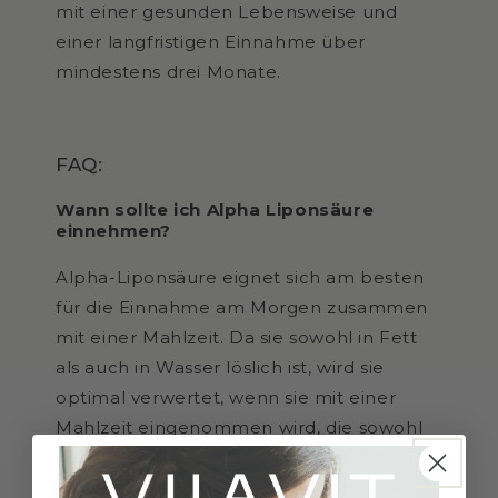
mit einer gesunden Lebensweise und
einer langfristigen Einnahme über
mindestens drei Monate.
FAQ:
Wann sollte ich Alpha Liponsäure
einnehmen?
Alpha-Liponsäure eignet sich am besten
für die Einnahme am Morgen zusammen
mit einer Mahlzeit. Da sie sowohl in Fett
als auch in Wasser löslich ist, wird sie
optimal verwertet, wenn sie mit einer
Mahlzeit eingenommen wird, die sowohl
Fette als auch Kohlenhydrate enthält. Es
ist außerdem ratsam, sie mit ausreichend