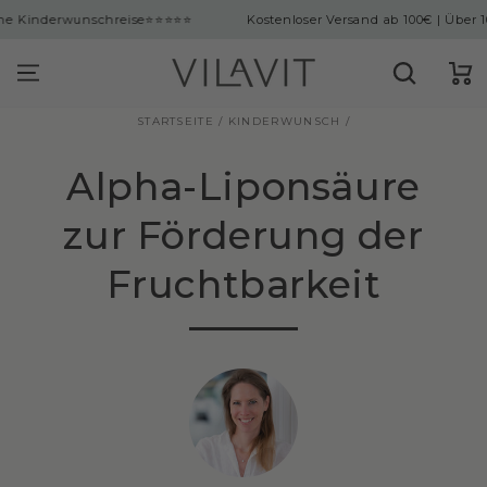
ingen
wunschreise
⭐⭐⭐⭐⭐
Kostenloser Versand ab 100€ | Über 10.000 zuf
Warenko
STARTSEITE
/
KINDERWUNSCH
/
Alpha-Liponsäure
zur Förderung der
Fruchtbarkeit