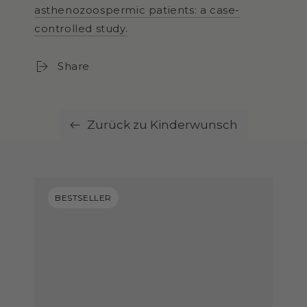
asthenozoospermic patients: a case-
controlled study.
Share
Zurück zu Kinderwunsch
BESTSELLER
BESTSELLER
BESTSELLER
BESTSELLER
BESTSELLER
BESTSELLER
BESTSELLER
BESTSELLER
BESTSELLER
BESTSELLER
BESTSELLER