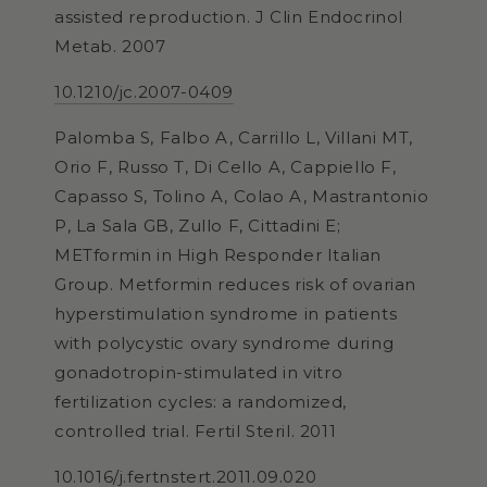
assisted reproduction.
J Clin Endocrinol
Metab. 2007
10.1210/jc.2007-0409
Palomba S, Falbo A, Carrillo L, Villani MT,
Orio F, Russo T, Di Cello A, Cappiello F,
Capasso S, Tolino A, Colao A, Mastrantonio
P, La Sala GB, Zullo F, Cittadini E;
METformin in High Responder Italian
Group. Metformin reduces risk of ovarian
hyperstimulation syndrome in patients
with polycystic ovary syndrome during
gonadotropin-stimulated in vitro
fertilization cycles: a randomized,
controlled trial.
Fertil Steril. 2011
10.1016/j.fertnstert.2011.09.020