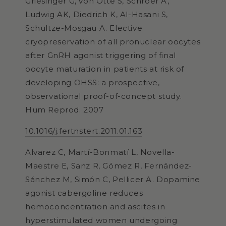
Griesinger G, von Otte S, Schroer A,
Ludwig AK, Diedrich K, Al-Hasani S,
Schultze-Mosgau A. Elective
cryopreservation of all pronuclear oocytes
after GnRH agonist triggering of final
oocyte maturation in patients at risk of
developing OHSS: a prospective,
observational proof-of-concept study.
Hum Reprod. 2007
10.1016/j.fertnstert.2011.01.163
Alvarez C, Martí-Bonmatí L, Novella-
Maestre E, Sanz R, Gómez R, Fernández-
Sánchez M, Simón C, Pellicer A. Dopamine
agonist cabergoline reduces
hemoconcentration and ascites in
hyperstimulated women undergoing