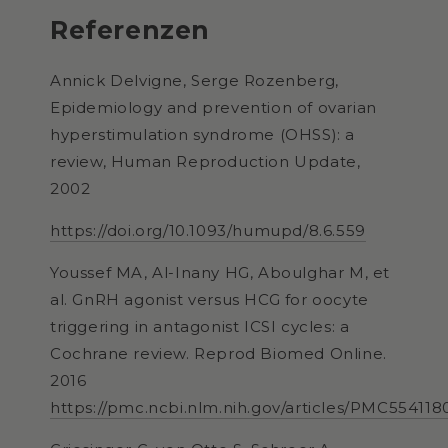
Referenzen
Annick Delvigne, Serge Rozenberg,
Epidemiology and prevention of ovarian
hyperstimulation syndrome (OHSS): a
review, Human Reproduction Update,
2002
https://doi.org/10.1093/humupd/8.6.559
Youssef MA, Al-Inany HG, Aboulghar M, et
al. GnRH agonist versus HCG for oocyte
triggering in antagonist ICSI cycles: a
Cochrane review. Reprod Biomed Online.
2016
https://pmc.ncbi.nlm.nih.gov/articles/PMC554118