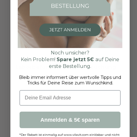
typischerweise vergrößerte Eierstöcke mit
einem Durchmesser von über 12 cm, die
häufig multiple flüssigkeitsgefüllte
Hohlräume (multilokuläre Zysten)
aufweisen. Zudem ist häufig freie
Flüssigkeit im Douglas-Raum oder im
Noch unsicher?
Bauchraum nachweisbar.
Kein Problem!
Spare jetzt
5€
auf Deine
erste Bestellung.
Laborbefunde / Blutuntersuchung:
Bleib immer informiert über wertvolle Tipps und
Laborbefunde untersuchen Elektrolyte,
Tricks für Deine Reise zum Wunschkind.
Proteine und Hämatokrit-Werte (Anteil
Email
der Blutzellen in Relation zum
Blutvolumen). Ebenso sollten bei
schweren OHSS Nieren- und
Anmelden & 5€ sparen
Leberfunktionsparameter getestet
werden.
*Der Rabatt ist einmalig auf www.vilavit.com einlösbar und nicht