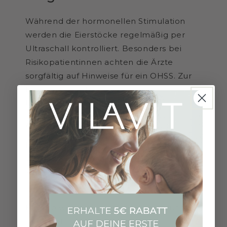
Während der hormonellen Stimulation
werden die Eierstöcke regelmäßig per
Ultraschall kontrolliert. Besonders bei
Risikopatientinnen achten die Ärzte
sorgfältig auf Hinweise für ein OHSS. Zur
Diagnose werden folgende
Untersuchungen durchgeführt:
Ärztliche Untersuchung:
Bei einer körperlichen Untersuchung
werden Symptome abgefragt und auf
Schwellungen und Druckempfindlichkeit
im Bauchbereich geprüft.
Ebenso wird eine Ultraschalluntersuchung
durchgeführt. Hier zeigen sich