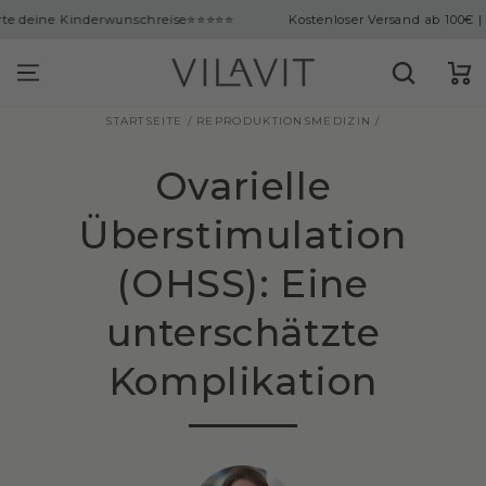
ingen
Kinderwunschreise
⭐⭐⭐⭐⭐
Kostenloser Versand ab 100€ | Über 10.0
Warenko
STARTSEITE
/
REPRODUKTIONSMEDIZIN
/
Ovarielle
Überstimulation
(OHSS): Eine
unterschätzte
Komplikation