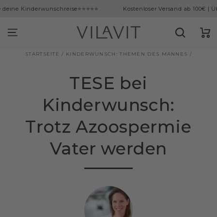
ingen
nderwunschreise
⭐⭐⭐⭐⭐
Kostenloser Versand ab 100€ | Über 10.000
Warenko
STARTSEITE
/
KINDERWUNSCH: THEMEN DES MANNES
/
TESE bei
Kinderwunsch:
Trotz Azoospermie
Vater werden