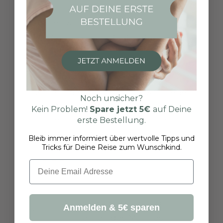
TESE versus conventional TESE for
men with nonobstructive
azoospermia undergoing sperm
retrieval. International braz j urol :
official journal of the Brazilian Society
of Urology, 48(3), 569–578.
Flannigan, R., Bach, P. V., & Schlegel,
Noch unsicher?
P. N. (2017).
Microdissection testicular
Kein Problem!
Spare jetzt
5€
auf Deine
sperm extraction. Translational
erste Bestellung.
andrology and urology, 6(4), 745–752.
Bleib immer informiert über wertvolle Tipps und
Tricks für Deine Reise zum Wunschkind.
Share
Email
Zurück zu Kinderwunsch:
Anmelden & 5€ sparen
Themen des Mannes