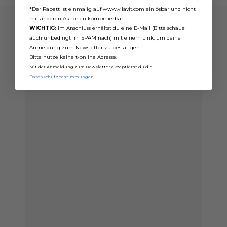
*Der Rabatt ist einmalig auf www.vilavit.com einlösbar und nicht
mit anderen Aktionen kombinierbar.
WICHTIG:
Im Anschluss erhältst du eine E-Mail (Bitte schaue
auch unbedingt im SPAM nach) mit einem Link, um deine
Anmeldung zum Newsletter zu bestätigen.
Bitte nutze keine t-online Adresse.
Mit der Anmeldung zum Newsletter akzeptierst du die
Datenschutzbestimmungen
.
Video
abspielen