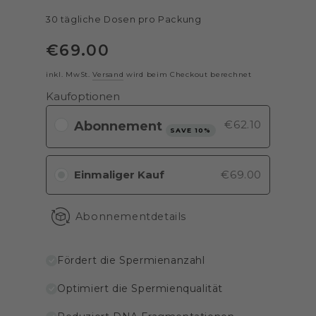
30 tägliche Dosen pro Packung
€
69
.00
Regulärer
Preis
inkl. MwSt.
Versand
wird beim Checkout berechnet
Kaufoptionen
€62.10
SAVE 10%
Einmaliger Kauf
€69.00
Abonnementdetails
Fördert die Spermienanzahl
Optimiert die Spermienqualität