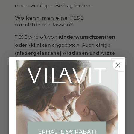
einen wichtigen Beitrag leisten.
Wo kann man eine TESE
durchführen lassen?
TESE wird oft von
Kinderwunschzentren
oder -kliniken
angeboten. Auch einige
(niedergelassene) Ärztinnen und Ärzte
bieten eine TESE an. Die Operation erfolgt
dann meist in einer Tagesklinik. Manche
öffentlichen Krankenhäuser
haben
ebenfalls Abteilungen in denen
Fruchtbarkeitsbehandlungen
durchgeführt werden können.
Referenzen:
Esteves S. C. (2022). Microdissection