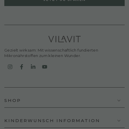
hier
eingeben
Gezielt wirksam: Mit wissenschaftlich fundierten
Mikronährstoffen zum kleinen Wunder.
Instagram
Facebook
LinkedIn
YouTube
SHOP
KINDERWUNSCH INFORMATION