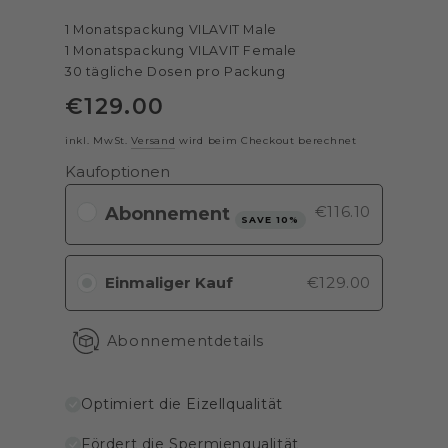
1 Monatspackung VILAVIT Male
1 Monatspackung VILAVIT Female
30 tägliche Dosen pro Packung
€
129
.00
Regulärer
Preis
inkl. MwSt.
Versand
wird beim Checkout berechnet
Kaufoptionen
€116.10
SAVE 10%
Einmaliger Kauf
€129.00
Abonnementdetails
Optimiert die Eizellqualität
Fördert die Spermienqualität