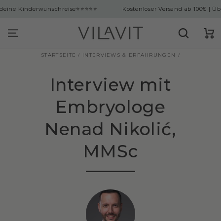
ingen
derwunschreise
⭐⭐⭐⭐⭐
Kostenloser Versand ab 100€ | Über 10.000 
Warenko
STARTSEITE
/
INTERVIEWS & ERFAHRUNGEN
/
Interview mit
Embryologe
Nenad Nikolić,
MMSc