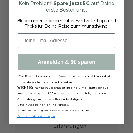
Kein Problem!
Spare jetzt
5€
auf Deine
erste Bestellung.
Nenad Nikolić: Ich denke, dass künstliche
Intelligenz eine große Rolle spielen wird.
Bleib immer informiert über wertvolle Tipps und
Tricks für Deine Reise zum Wunschkind.
Schon heute gibt es Systeme, die anhand
von Bildern Embryonen analysieren und
Email
Wahrscheinlichkeiten für eine Einnistung
berechnen. Auch genetische Tests
werden immer präziser. Das Ziel ist, die
Anmelden & 5€ sparen
Auswahl des besten Embryos so objektiv
und sicher wie möglich zu machen.
*Der Rabatt ist einmalig auf www.vilavit.com einlösbar und nicht
mit anderen Aktionen kombinierbar.
WICHTIG:
Im Anschluss erhältst du eine E-Mail (Bitte schaue
Share
auch unbedingt im SPAM nach) mit einem Link, um deine
Anmeldung zum Newsletter zu bestätigen.
Bitte nutze keine t-online Adresse.
Mit der Anmeldung zum Newsletter akzeptierst du die
Zurück zu Interviews &
Datenschutzbestimmungen
.
Erfahrungen