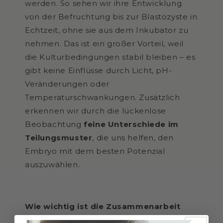
werden. So sehen wir ihre Entwicklung
von der Befruchtung bis zur Blastozyste in
Echtzeit, ohne sie aus dem Inkubator zu
nehmen. Das ist ein großer Vorteil, weil
die Kulturbedingungen stabil bleiben – es
gibt keine Einflüsse durch Licht, pH-
Veränderungen oder
Temperaturschwankungen. Zusätzlich
erkennen wir durch die lückenlose
Beobachtung
feine Unterschiede im
Teilungsmuster
, die uns helfen, den
Embryo mit dem besten Potenzial
auszuwählen.
Wie wichtig ist die Zusammenarbeit
zwischen dir als Embryologe und dem